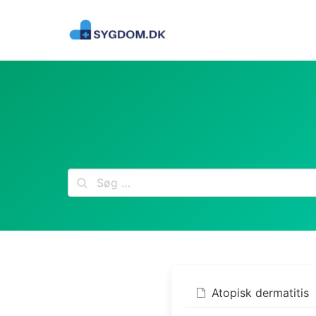
Skip
to
content
Atopisk dermatitis